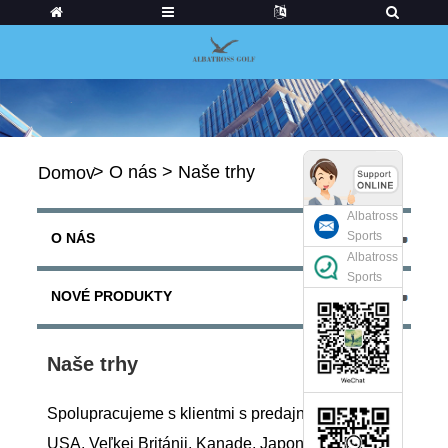
>
O nás
>
Naše trhy
Domov
Albatross
Sports
O NÁS
Albatross
Sports
NOVÉ PRODUKTY
Naše trhy
Spolupracujeme s klientmi s predajnými trhmi v
USA, Veľkej Británii, Kanade, Japonsku, Kórei,