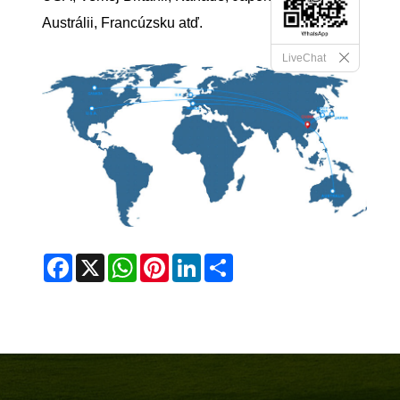
Austrálii, Francúzsku atď.
LiveChat
Facebook
X
WhatsApp
Pinterest
LinkedIn
Share