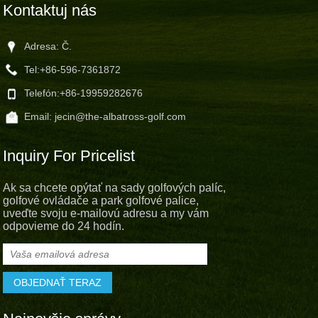
Kontaktuj nás
Adresa: Č.
Tel:
+86-596-7361872
Telefón:
+86-19959282676
Email:
jecin@the-albatross-golf.com
Inquiry For Pricelist
Ak sa chcete opýtať na sady golfových palíc,
golfové ovládače a park golfové palice,
uveďte svoju e-mailovú adresu a my vám
odpovieme do 24 hodín.