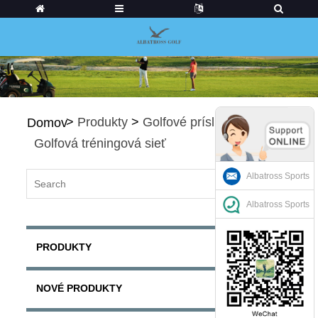
>
Produkty
>
Golfové príslušenstvo
>
Domov
Golfová tréningová sieť
Albatross Sports
Albatross Sports
PRODUKTY
NOVÉ PRODUKTY