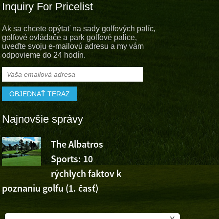
Inquiry For Pricelist
Ak sa chcete opýtať na sady golfových palíc,
golfové ovládače a park golfové palice,
uveďte svoju e-mailovú adresu a my vám
odpovieme do 24 hodín.
Najnovšie správy
The Albatros
Albatros S
Sports: 10
fandí víťaz
rýchlych faktov k
Wu Ashuna na Volvo C
poznaniu golfu (1. časť)
Open
,