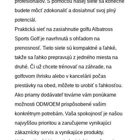
profesionálov. S pomocou našej siete sa konečne
budete môcť zdokonaliť a dosiahnuť svoj plný
potenciál.
Praktická sieť na zasiahnutie golfu Albatross
Sports Golf je navrhnutá s ohľadom na
prenosnosť. Tieto siete sú kompaktné a ľahké,
takže sa ľahko prepravujú z jedného miesta na
druhé. Či už chcete trénovať na záhrade, na
golfovom ihrisku alebo v kancelárii počas
prestávky na obed, môžete to urobiť s ľahkosťou.
Ako priamy dodávateľ továrne vám ponúkame
možnosti ODM/OEM prispôsobené vašim
konkrétnym potrebám. Vaša spokojnosť je našou
najvyššou prioritou a zaručujeme vynikajúci
zákaznícky servis a vynikajúce produkty.