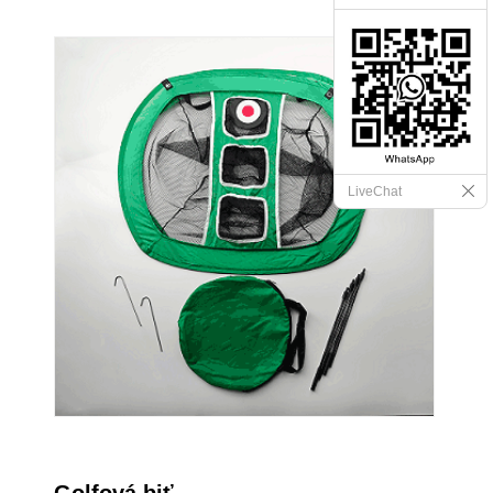
LiveChat
Golfová biť