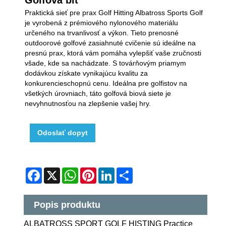
Praktická sieť pre prax Golf Hitting Albatross Sports Golf
je vyrobená z prémiového nylonového materiálu
určeného na trvanlivosť a výkon. Tieto prenosné
outdoorové golfové zasiahnuté cvičenie sú ideálne na
presnú prax, ktorá vám pomáha vylepšiť vaše zručnosti
všade, kde sa nachádzate. S továrňovým priamym
dodávkou získate vynikajúcu kvalitu za
konkurencieschopnú cenu. Ideálna pre golfistov na
všetkých úrovniach, táto golfová biová siete je
nevyhnutnosťou na zlepšenie vašej hry.
Odoslať dopyt
Facebook
X
WhatsApp
Pinterest
LinkedIn
Share
Popis produktu
ALBATROSS SPORT GOLF HISTING Practice