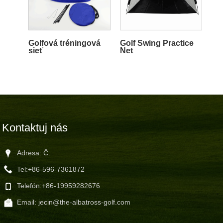
Golfová tréningová
Golf Swing Practice
sieť
Net
Kontaktuj nás
Adresa: Č.
Tel:
+86-596-7361872
Telefón:
+86-19959282676
Email:
jecin@the-albatross-golf.com