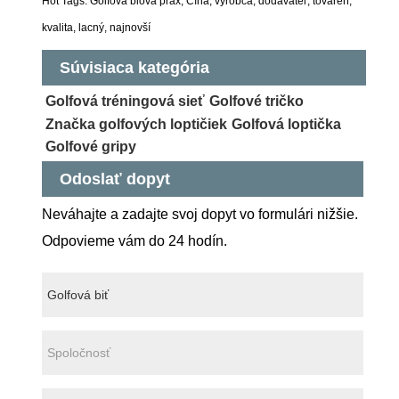
Hot Tags: Golfová biová prax, Čína, výrobca, dodávateľ, továreň,
kvalita, lacný, najnovší
Súvisiaca kategória
Golfová tréningová sieť
Golfové tričko
Značka golfových loptičiek
Golfová loptička
Golfové gripy
Odoslať dopyt
Neváhajte a zadajte svoj dopyt vo formulári nižšie.
Odpovieme vám do 24 hodín.