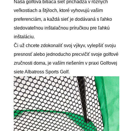
Naša golfová bitiaca sieť prichádza v rôznych
veľkostiach a štýloch, ktoré vyhovujú vašim
preferenciám, a každá sieť je dodávaná s ľahko
sledovateľnou inštalačnou príručkou pre ľahkú
inštaláciu.
Či už chcete zdokonaliť svoj výkyv, vylepšiť svoju
presnosť alebo jednoducho precvičiť svoje golfové
zručnosti doma, je vaším riešením v praxi Golfovej
siete Albatross Sports Golf.