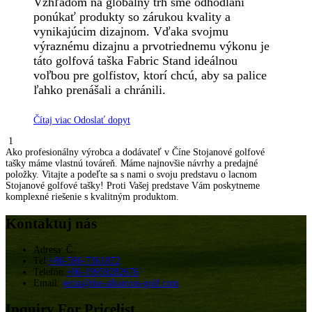
Vzhľadom na globálny trh sme odhodlaní
ponúkať produkty so zárukou kvality a
vynikajúcim dizajnom. Vďaka svojmu
výraznému dizajnu a prvotriednemu výkonu je
táto golfová taška Fabric Stand ideálnou
voľbou pre golfistov, ktorí chcú, aby sa palice
ľahko prenášali a chránili.
Čítaj viac
Odoslať dopyt
1
Ako profesionálny výrobca a dodávateľ v Číne Stojanové golfové
tašky máme vlastnú továreň. Máme najnovšie návrhy a predajné
položky. Vitajte a podeľte sa s nami o svoju predstavu o lacnom
Stojanové golfové tašky! Proti Vašej predstave Vám poskytneme
komplexné riešenie s kvalitným produktom.
Kontaktuj nás
Adresa: Č.
Tel:
+86-596-7361872
Telefón:
+86-19959282676
Email:
jecin@the-albatross-golf.com
Inquiry For Pricelist