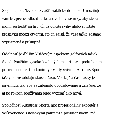
Stojan tejto tašky je obzvlášť praktický doplnok. Umožňuje
vám bezpečne odložiť tašku a uvoľní vaše ruky, aby ste sa
mohli sústrediť na hru. Či už cvičíte švihy alebo si robíte
prestávku medzi otvormi, stojan zaistí, že vaša taška zostane
vzpriamená a prístupná.
Odolnosť je ďalším kľúčovým aspektom golfových tašiek
Stand. Použitím vysoko kvalitných materiálov a podrobením
prísnym opatreniam kontroly kvality vytvoril Albatros Sports
tašky, ktoré odolajú skúške času. Vonkajšia časť tašky je
navrhnutá tak, aby sa zabránilo opotrebovaniu a zaisťuje, že
aj po rokoch používania bude vyzerať ako nová.
Spoločnosť Albatross Sports, ako profesionálny exportér a
veľkoobchod s golfovými palicami a príslušenstvom, má