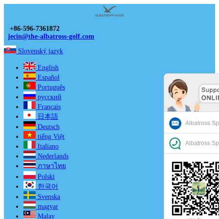
+86-596-7361872
jecin@the-albatross-golf.com
Slovenský jazyk
English
Español
Português
русский
Français
日本語
Albatross Sp
Deutsch
tiếng Việt
Albatross Sp
Italiano
Nederlands
ภาษาไทย
Polski
한국어
Svenska
magyar
Malay