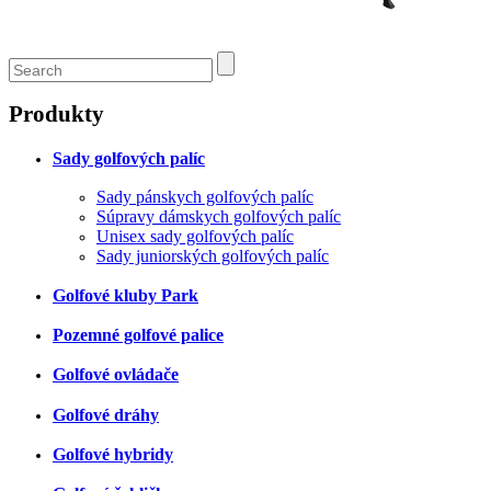
Produkty
Sady golfových palíc
Sady pánskych golfových palíc
Súpravy dámskych golfových palíc
Unisex sady golfových palíc
Sady juniorských golfových palíc
Golfové kluby Park
Pozemné golfové palice
Golfové ovládače
Golfové dráhy
Golfové hybridy