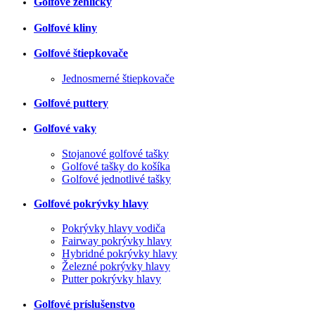
Golfové žehličky
Golfové kliny
Golfové štiepkovače
Jednosmerné štiepkovače
Golfové puttery
Golfové vaky
Stojanové golfové tašky
Golfové tašky do košíka
Golfové jednotlivé tašky
Golfové pokrývky hlavy
Pokrývky hlavy vodiča
Fairway pokrývky hlavy
Hybridné pokrývky hlavy
Železné pokrývky hlavy
Putter pokrývky hlavy
Golfové príslušenstvo