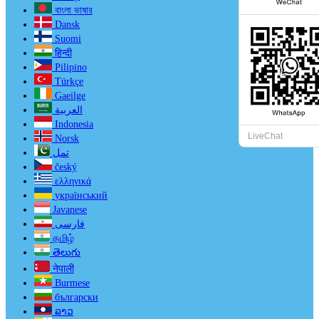
বাংলা ভাষার
Dansk
Suomi
हिन्दी
Pilipino
Türkçe
Gaeilge
العربية
Indonesia
LiveChat
Norsk‎
تمل
český
ελληνικά
український
Javanese
فارسی
தமிழ்
తెలుగు
नेपाली
Burmese
български
ລາວ