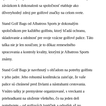
záväzkom k dokonalosti sa spoločnosť etabluje ako
dôveryhodný zdroj pre golfové značky na celom svete.
Stand Golf Bags od Albatross Sports je dokonalým
spoločníkom pre každého golfistu, ktorý hľadá ochranu,
skladovanie a odolnosť pre svoje vzácne golfové palice. Táto
taška nie je len nosičom; je to dôkaz remeselného
spracovania a kontroly kvality, ktorými je Albatross Sports
známy.
Stand Golf Bags je navrhnutý s ohľadom na potreby golfistu
v jeho jadre. Jeho robustná konštrukcia zaisťuje, že vaše
palice sú chránené pred živlami a nástrahami cestovania.
Vnútro tašky je premyslene organizované, s vreckami a
priehradkami na uloženie všetkého, čo na jeden deň
potrebujete – od golfových loptičiek a odpalísk až po