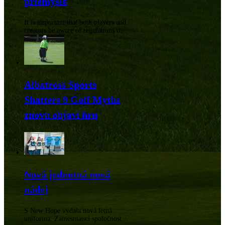
priemysle
It is important that both players and
creators be aware of regulations on
golf balls. From precise weight
limits to requiring uniform sizing,
the regulations are used to
counterbalance the game.
Albatross Sports
Shatters 9 Golf Myths
znovu objaví hru
Nová jednotná nová
nádej
S New Hope vydala nová letná
uniforma. Zamestnanci spoločnosti