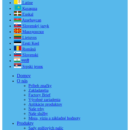
Latine
Қазақша
Euskal
Azərbaycan
Slovenský jazyk
Македонски
Lietuvos
Eesti Keel
Română
Slovenski
मराठी
Srpski језик
Domov
O nás
Príbeh značky
Zakladatelia
Factory Brief
Výrobné zariadenia
Aplikácie produktov
Naše trhy
Naše služby
Misia, vízia a základné hodnoty
Produkty
Sady golfových palíc