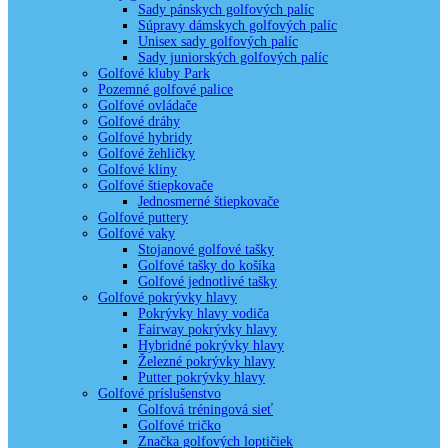
Sady pánskych golfových palíc
Súpravy dámskych golfových palíc
Unisex sady golfových palíc
Sady juniorských golfových palíc
Golfové kluby Park
Pozemné golfové palice
Golfové ovládače
Golfové dráhy
Golfové hybridy
Golfové žehličky
Golfové kliny
Golfové štiepkovače
Jednosmerné štiepkovače
Golfové puttery
Golfové vaky
Stojanové golfové tašky
Golfové tašky do košíka
Golfové jednotlivé tašky
Golfové pokrývky hlavy
Pokrývky hlavy vodiča
Fairway pokrývky hlavy
Hybridné pokrývky hlavy
Železné pokrývky hlavy
Putter pokrývky hlavy
Golfové príslušenstvo
Golfová tréningová sieť
Golfové tričko
Značka golfových loptičiek