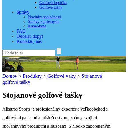
Golfová loptička
Golfové gripy
Správy
Novinky spoločnosti
Správy z priemyslu
Know-how
FAQ
Odoslať dopyt
Kontaktuj nás
Domov
>
Produkty
>
Golfové vaky
>
Stojanové
golfové tašky
Stojanové golfové tašky
Albatros Sports je profesionálny exportér a veľkoobchod s
golfovými palicami a príslušenstvom, známy svojimi
spoľahlivými produktmi a službami. S hlboko zakoreneným