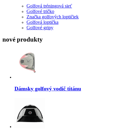
Golfová tréningová sieť
Golfové tričko
Značka golfových loptičiek
Golfová loptička
Golfové gripy
nové produkty
Dámsky golfový vodič titánu