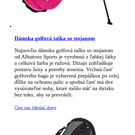
Dámska golfová taška so stojanom
Najnovšia dámska golfová taška so stojanom
od Albatross Sports je vyrobená z ľahkej látky
a celková farba je ružová. Dizajn zohľadňuje
postavu ženy a potreby nosenia. Vrchná časť
golfového bagu je vybavená prepážkou po celej
dĺžke na ochranu palíc a spodná časť má dve
vysúvateľné nohy, ktoré môžu stáť na ihrisku
bez toho, aby sa prevrátili.
Čítaj viac
Odoslať dopyt