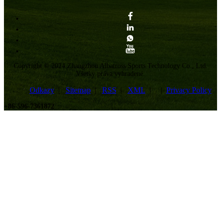
Albatross Sports dodržiavajú
základné hodnoty spoločnosti
„Kreatívne, čestné, altruistické,
zdieľanie“, našim klientom vždy
poskytujú vynikajúce služby.
Copyright © 2024 Zhangzhou Albatross Sports Technology Co., Ltd.
Všetky práva vyhradené.
Odkazy
|
Sitemap
|
RSS
|
XML
| |
Privacy Policy
+86-596-7361872