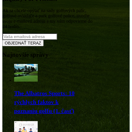
Ak sa chcete opýtať na sady golfových palíc,
golfové ovládače a park golfové palice, uveďte
svoju e-mailovú adresu a my vám odpovieme do
24 hodín.
Najnovšie správy
The Albatros Sports: 10
rýchlych faktov k
poznaniu golfu (1. časť)