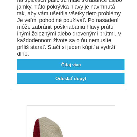
na špičkách palíc sú malé škrabance alebo
jamky. Táto pokrývka hlavy je navrhnutá
tak, aby vám ušetrila všetky tieto problémy.
Je veľmi pohodlné používať. Po nasadení
môže zabrániť poškriabaniu hlavy prútu
inými železnými alebo drevenými prútmi. V
každodennom živote sa o ňu nemusíte
príliš starať. Stačí si jeden kúpiť a vydrží
dlho.
Čítaj viac
Odoslať dopyt