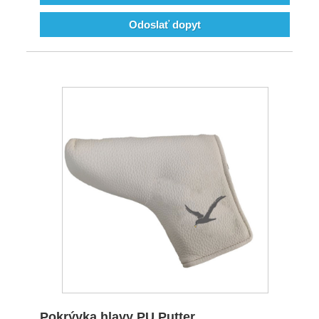
Odoslať dopyt
Pokrývka hlavy PU Putter