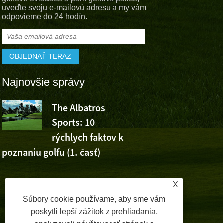
uveďte svoju e-mailovú adresu a my vám
odpovieme do 24 hodín.
Najnovšie správy
The Albatros
Albatros S
Sports: 10
fandí víťaz
rýchlych faktov k
Wu Ashuna na Volvo C
poznaniu golfu (1. časť)
Open
,
X
Súbory cookie používame, aby sme vám
poskytli lepší zážitok z prehliadania,