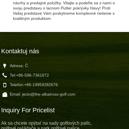
návrhy a predajné položky. Vitajte a podeľte sa s nami o
svoju predstavu o lacnom Putter pokrývky hlavy! Proti
Vašej predstave Vám poskytneme komplexné riešenie s
kvalitným produktom.
Kontaktuj nás
Adresa: Č.
Tel:
+86-596-7361872
Telefón:
+86-19959282676
Email:
jecin@the-albatross-golf.com
Inquiry For Pricelist
Ak sa chcete opýtať na sady golfových palíc,
golfové ovládače a park golfové palice,