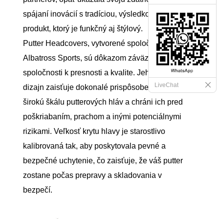
spájaní inovácií s tradíciou, výsledkom čoho je
produkt, ktorý je funkčný aj štýlový.
Putter Headcovers, vytvorené spoločnosťou
Albatross Sports, sú dôkazom záväzku
spoločnosti k presnosti a kvalite. Jeho precízny
LiveChat
dizajn zaisťuje dokonalé prispôsobenie pre
širokú škálu putterových hláv a chráni ich pred
poškriabaním, prachom a inými potenciálnymi
rizikami. Veľkosť krytu hlavy je starostlivo
kalibrovaná tak, aby poskytovala pevné a
bezpečné uchytenie, čo zaisťuje, že váš putter
zostane počas prepravy a skladovania v
bezpečí.