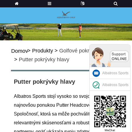
>
Produkty
>
Golfové pokrývky hlavy
Domov
>
Putter pokrývky hlavy
Albatross Sports
Putter pokrývky hlavy
Albatross Sports
Albatros Sports stojí vysoko so svojou
najnovšou ponukou Putter Headcovers.
Spoločnosť, ktorá sa môže pochváliť
relevantnými skúsenosťami a robustnou sieťou
partnerov, opäť ukázala svoju zdatnosť pri