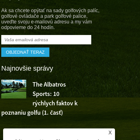
Ak sa chcete opýtať na sady golfových palíc,
golfové ovládače a park golfové palice,
uveďte svoju e-mailovú adresu a my vám
odpovieme do 24 hodín.
Najnovšie správy
The Albatros
Albatros S
Sports: 10
fandí víťaz
rýchlych faktov k
Wu Ashuna na Volvo C
poznaniu golfu (1. časť)
Open
,
X