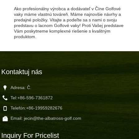
Ako profesionálny výrobca a dodávateľ v Číne Golfové
vaky máme vlastnú továreň. Máme najnovšie návrhy a
predajné položky. Vitajte a podeľte sa s nami o svoju
predstavu o lacnom Golfové vaky! Proti Vašej predstave
Vám poskytneme komplexné riešenie s kvalitným
produktom.
Kontaktuj nás
Adresa: Č.
Tel:
+86-596-7361872
Telefón:
+86-19959282676
Email:
jecin@the-albatross-golf.com
Inquiry For Pricelist