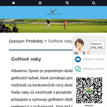
>
Produkty
>
Golfové vaky
Domov
Golfové vaky
Albatross Sports
Albatross Sports
Albatross Sports je popredným dodávateľom
golfových tašiek, ktoré ponúkajú pestrú škálu
možností za konkurenčné ceny dodávateľov.
Naše vaky sú navrhnuté s pluralistickým
prístupom a vyhovujú golfistom všetkých
preferencií a požiadaviek. Sme tiež hrdí na to, že