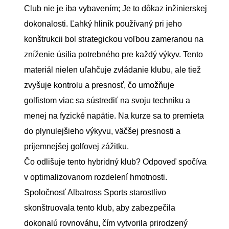
Club nie je iba vybavením; Je to dôkaz inžinierskej
dokonalosti. Ľahký hliník používaný pri jeho
konštrukcii bol strategickou voľbou zameranou na
zníženie úsilia potrebného pre každý výkyv. Tento
materiál nielen uľahčuje zvládanie klubu, ale tiež
zvyšuje kontrolu a presnosť, čo umožňuje
golfistom viac sa sústrediť na svoju techniku ​​a
menej na fyzické napätie. Na kurze sa to premieta
do plynulejšieho výkyvu, väčšej presnosti a
príjemnejšej golfovej zážitku.
Čo odlišuje tento hybridný klub? Odpoveď spočíva
v optimalizovanom rozdelení hmotnosti.
Spoločnosť Albatross Sports starostlivo
skonštruovala tento klub, aby zabezpečila
dokonalú rovnováhu, čím vytvorila prirodzený