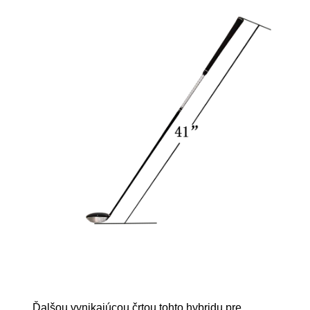
Ďalšou vynikajúcou črtou tohto hybridu pre