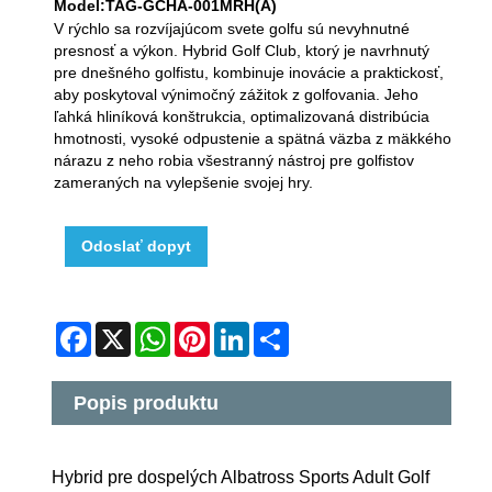
Model:TAG-GCHA-001MRH(A)
V rýchlo sa rozvíjajúcom svete golfu sú nevyhnutné
presnosť a výkon. Hybrid Golf Club, ktorý je navrhnutý
pre dnešného golfistu, kombinuje inovácie a praktickosť,
aby poskytoval výnimočný zážitok z golfovania. Jeho
ľahká hliníková konštrukcia, optimalizovaná distribúcia
hmotnosti, vysoké odpustenie a spätná väzba z mäkkého
nárazu z neho robia všestranný nástroj pre golfistov
zameraných na vylepšenie svojej hry.
Odoslať dopyt
Facebook
X
WhatsApp
Pinterest
LinkedIn
Share
Popis produktu
Hybrid pre dospelých Albatross Sports Adult Golf