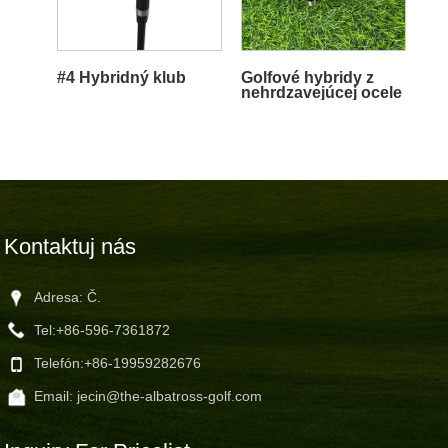
#4 Hybridný klub
Golfové hybridy z
nehrdzavejúcej ocele
Kontaktuj nás
Adresa: Č.
Tel:
+86-596-7361872
Telefón:
+86-19959282676
Email:
jecin@the-albatross-golf.com