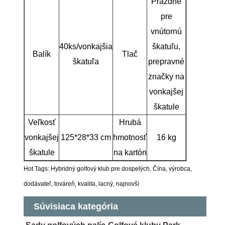
Prázdne
pre
vnútornú
40ks/vonkajšia
škatuľu,
Balík
Tlač
škatuľa
prepravné
značky na
vonkajšej
škatule
Veľkosť
Hrubá
vonkajšej
125*28*33 cm
hmotnosť
16 kg
škatule
na kartón
Hot Tags: Hybridný golfový klub pre dospelých, Čína, výrobca,
dodávateľ, továreň, kvalita, lacný, najnovší
Súvisiaca kategória