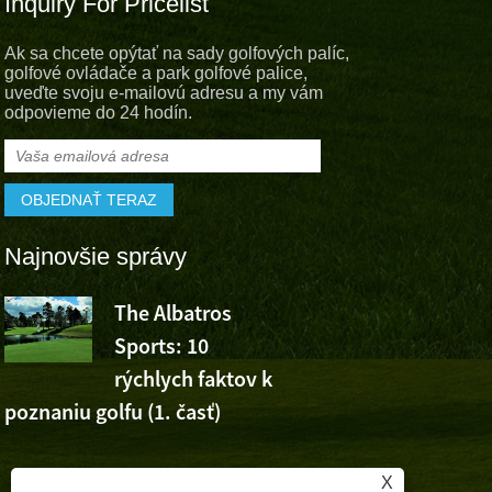
Inquiry For Pricelist
Ak sa chcete opýtať na sady golfových palíc,
golfové ovládače a park golfové palice,
uveďte svoju e-mailovú adresu a my vám
odpovieme do 24 hodín.
Najnovšie správy
The Albatros
Albatros S
Sports: 10
fandí víťaz
rýchlych faktov k
Wu Ashuna na Volvo C
poznaniu golfu (1. časť)
Open
,
X