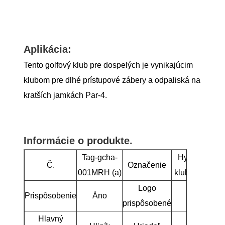
Aplikácia:
Tento golfový klub pre dospelých je vynikajúcim
klubom pre dlhé prístupové zábery a odpaliská na
kratších jamkách Par-4.
Informácie o produkte.
Tag-gcha-
Hybridný gol
Č.
Označenie
001MRH (a)
klub pre dosp
Logo
Prispôsobenie
Áno
Áno
prispôsobené
Hlavný