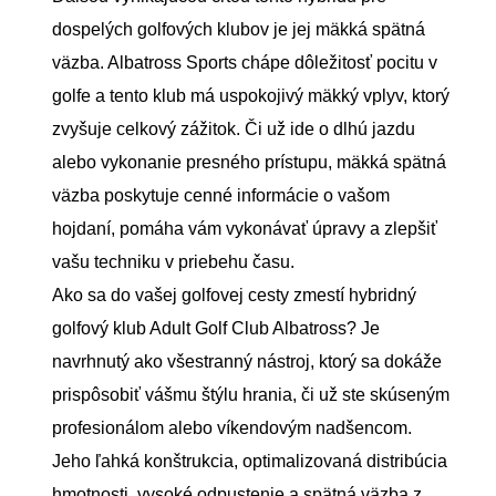
dospelých golfových klubov je jej mäkká spätná
väzba. Albatross Sports chápe dôležitosť pocitu v
golfe a tento klub má uspokojivý mäkký vplyv, ktorý
zvyšuje celkový zážitok. Či už ide o dlhú jazdu
alebo vykonanie presného prístupu, mäkká spätná
väzba poskytuje cenné informácie o vašom
hojdaní, pomáha vám vykonávať úpravy a zlepšiť
vašu techniku ​​v priebehu času.
Ako sa do vašej golfovej cesty zmestí hybridný
golfový klub Adult Golf Club Albatross? Je
navrhnutý ako všestranný nástroj, ktorý sa dokáže
prispôsobiť vášmu štýlu hrania, či už ste skúseným
profesionálom alebo víkendovým nadšencom.
Jeho ľahká konštrukcia, optimalizovaná distribúcia
hmotnosti, vysoké odpustenie a spätná väzba z