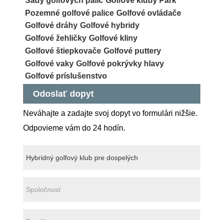
Sady golfových palíc
Golfové kluby Park
Pozemné golfové palice
Golfové ovládače
Golfové dráhy
Golfové hybridy
Golfové žehličky
Golfové kliny
Golfové štiepkovače
Golfové puttery
Golfové vaky
Golfové pokrývky hlavy
Golfové príslušenstvo
Odoslať dopyt
Neváhajte a zadajte svoj dopyt vo formulári nižšie.
Odpovieme vám do 24 hodín.