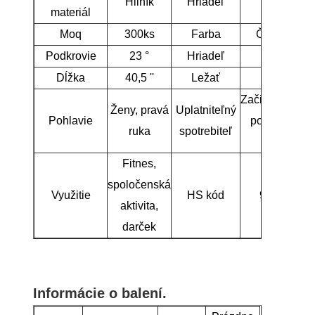
Hliník
Hriadeľ
Grafit
materiál
Moq
300ks
Farba
Čierna/zel
Podkrovie
23 °
Hriadeľ
R
Dĺžka
40,5 ''
Ležať
61,5 °
Začiatočníci/s
Ženy, pravá
Uplatniteľný
Pohlavie
pokročilí gol
ruka
spotrebiteľ
hráči
Fitnes,
spoločenská
Využitie
HS kód
95063100
aktivita,
darček
Informácie o balení.