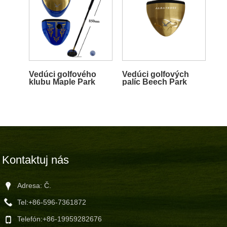
Vedúci golfového
Vedúci golfových
klubu Maple Park
palíc Beech Park
Kontaktuj nás
Adresa: Č.
Tel:
+86-596-7361872
Telefón:
+86-19959282676