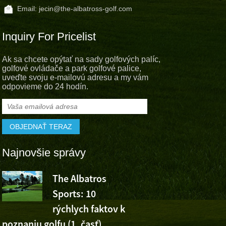
Email:
jecin@the-albatross-golf.com
Inquiry For Pricelist
Ak sa chcete opýtať na sady golfových palíc,
golfové ovládače a park golfové palice,
uveďte svoju e-mailovú adresu a my vám
odpovieme do 24 hodín.
Najnovšie správy
The Albatros
Albatros S
Sports: 10
fandí víťaz
rýchlych faktov k
Wu Ashuna na Volvo C
poznaniu golfu (1. časť)
Open