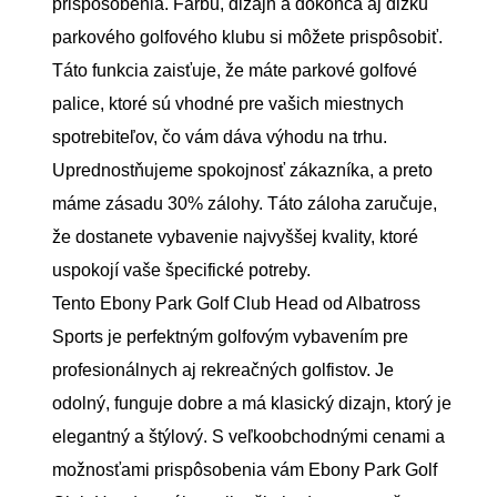
prispôsobenia. Farbu, dizajn a dokonca aj dĺžku
parkového golfového klubu si môžete prispôsobiť.
Táto funkcia zaisťuje, že máte parkové golfové
palice, ktoré sú vhodné pre vašich miestnych
spotrebiteľov, čo vám dáva výhodu na trhu.
Uprednostňujeme spokojnosť zákazníka, a preto
máme zásadu 30% zálohy. Táto záloha zaručuje,
že dostanete vybavenie najvyššej kvality, ktoré
uspokojí vaše špecifické potreby.
Tento Ebony Park Golf Club Head od Albatross
Sports je perfektným golfovým vybavením pre
profesionálnych aj rekreačných golfistov. Je
odolný, funguje dobre a má klasický dizajn, ktorý je
elegantný a štýlový. S veľkoobchodnými cenami a
možnosťami prispôsobenia vám Ebony Park Golf