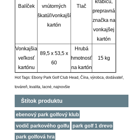
krabicu,
Balíček
vnútorných
Tlač
prepravná
škatúľ/vonkajší
značka na
kartón
vonkajšej
kartón
Vonkajšia
Hrubá
89,5 x 53,5 x
veľkosť
hmotnosť
15 kg
60
kartónu
na kartón
Hot Tags: Ebony Park Golf Club Head, Čína, výrobca, dodávateľ,
továreň, kvalita, lacné, najnovšie
Štítok produktu
ebenový park golfový klub
vodič parkového golfu
park golf 1 drevo
park golfová hra