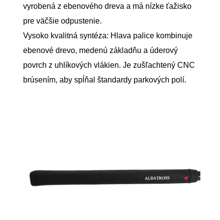
vyrobená z ebenového dreva a má nízke ťažisko
pre väčšie odpustenie.
Vysoko kvalitná syntéza: Hlava palice kombinuje
ebenové drevo, medenú základňu a úderový
povrch z uhlíkových vlákien. Je zušľachtený CNC
brúsením, aby spĺňal štandardy parkových polí.