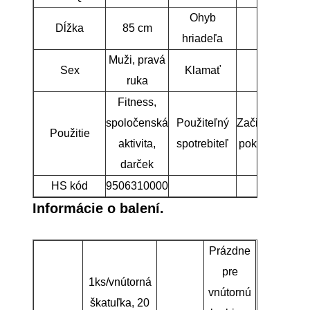
Ohyb
Dĺžka
85 cm
R
hriadeľa
Muži, pravá
Sex
Klamať
72°
ruka
Fitness,
spoločenská
Použiteľný
Začiatočníci/s
Použitie
aktivita,
spotrebiteľ
pokročilí hráči
darček
HS kód
9506310000
Informácie o balení.
Prázdne
pre
1ks/vnútorná
vnútornú
škatuľka, 20