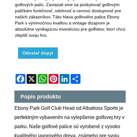
golfových palíc. Zaviazali sme sa poskytovať golfovým
paličkám funkčnosť, odolnosť a cenovú dostupnosť pre
našich zákazníkov. Táto hlava golfového palice Ebony
Park s výnimočnou kvalitou a vintage dizajnom je
absolútne vynikajúcou investíciou pre golfistov, ktorí chcú
zlepšiť svoju hru.
Odoslať dopyt
Facebook
X
WhatsApp
Pinterest
LinkedIn
Share
Popis produktu
Ebony Park Golf Club Head od Albatross Sports je
perfektným vybavením na vylepšenie golfovej hry v
parku. Naše golfové palice sú vyrobené z vysoko
kvalitného javorového dreva, známeho pre svoju